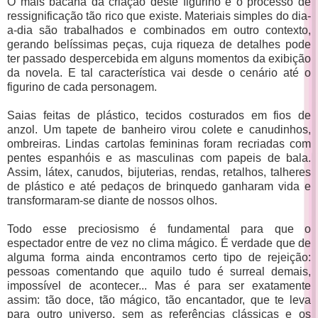
O mais bacana da criação deste figurino é o processo de
ressignificação tão rico que existe. Materiais simples do dia-
a-dia são trabalhados e combinados em outro contexto,
gerando belíssimas peças, cuja riqueza de detalhes pode
ter passado despercebida em alguns momentos da exibição
da novela. E tal característica vai desde o cenário até o
figurino de cada personagem.
Saias feitas de plástico, tecidos costurados em fios de
anzol. Um tapete de banheiro virou colete e canudinhos,
ombreiras. Lindas cartolas femininas foram recriadas com
pentes espanhóis e as masculinas com papeis de bala.
Assim, látex, canudos, bijuterias, rendas, retalhos, talheres
de plástico e até pedaços de brinquedo ganharam vida e
transformaram-se diante de nossos olhos.
Todo esse preciosismo é fundamental para que o
espectador entre de vez no clima mágico. É verdade que de
alguma forma ainda encontramos certo tipo de rejeição:
pessoas comentando que aquilo tudo é surreal demais,
impossível de acontecer... Mas é para ser exatamente
assim: tão doce, tão mágico, tão encantador, que te leva
para outro universo, sem as referências clássicas e os